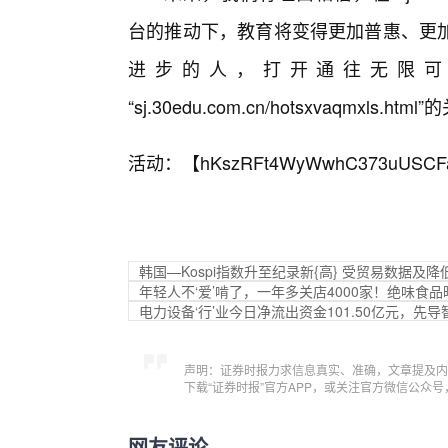
台的推动下，教育将变得更加普惠、更
进步的人，打开通往无限可
“sj.30edu.com.cn/hotsxvaqmx
活动：【
hKszRFt4WyWwhC373uUSCF
韩国—Kospi指数升至纪录新{高} 受贸易数据及
年轻人不‘爱’啃了，一年多关店4000家！绝味食
电力设备‘行’业今日净流出资金101.50亿元，先
声明：证券时报力求信息真实、准确，文章提及内
下载“证券时报”官方APP，或关注官方微信公众
网友评论