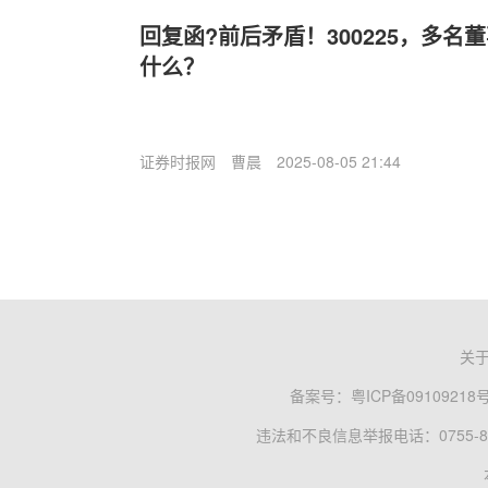
回复函?前后矛盾！300225，多
什么？
证券时报网
曹晨
2025-08-05 21:44
关
备案号：
粤ICP备09109218
违法和不良信息举报电话：0755-83